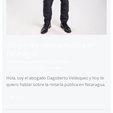
Abogacía Y notaria Pública en
Nicaragua
Deja un comentario
/
Blog Jurídico
/
dagovelasquez25@gmail.com
Hola, soy el abogado Dagoberto Velásquez y hoy te
quiero hablar sobre la notaría pública en Nicaragua.
Abogacía
Leer más »
Y
notaria